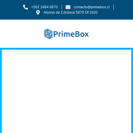
+562 2484 8670
contacto@primebox.cl
Alonso de Córdova 5870 Of 1820
Tenemos los
músculos que tu