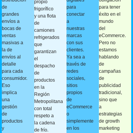
propio
de
para
para tener
frigorífico
grandes
conectar
éxito en el
y una flota
envíos a
a
mundo
de
bocas de
nuestras
del
camiones
ventas
marcas
eCommerce.
refrigerados
masivas a
con sus
Pero no
que
la de
clientes.
estamos
garantizan
envíos al
Ya sea a
hablando
el
detalle
través de
de
despacho
para cada
redes
campañas
de
consumidor.
sociales,
de
productos
Eso
sitios
publicidad
en la
implica
propios
tradicional,
Región
una
de
sino que
Metropolitana
gestión
eCommerce
a
con total
de
o
estrategias
respeto a
productos
simplemente
de growth
la cadena
y
en los
marketing
de frío.