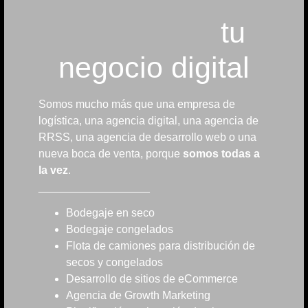
tu
negocio digital
Somos mucho más que una empresa de
logística, una agencia digital, una agencia de
RRSS, una agencia de desarrollo web o una
nueva boca de venta, porque
somos todas a
la vez
.
__________________
Bodegaje en seco
Bodegaje congelados
Flota de camiones para distribución de
secos y congelados
Desarrollo de sitios de eCommerce
Agencia de Growth Marketing