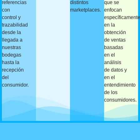
referencias
distintos
que se
con
marketplaces.
enfocan
control y
específicament
trazabilidad
en la
desde la
obtención
llegada a
de ventas
nuestras
basadas
bodegas
en el
hasta la
análisis
recepción
de datos y
del
en el
consumidor.
entendimiento
de los
consumidores.