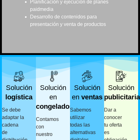
Planificación y ejecución de planes
paidmedia
Desarrollo de contenidos para
presentación y venta de productos
Solución
Solución
Solución
Solución
logística
en
en
ventas
publicitaria
congelados
Se debe
Sabemos
Dar a
adaptar la
utilizar
conocer
Contamos
cadena
todas las
tu oferta
con
de
alternativas
es
nuestro
distribución
digitales
obligación