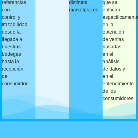
referencias
distintos
que se
con
marketplaces.
enfocan
control y
específicament
trazabilidad
en la
desde la
obtención
llegada a
de ventas
nuestras
basadas
bodegas
en el
hasta la
análisis
recepción
de datos y
del
en el
consumidor.
entendimiento
de los
consumidores.