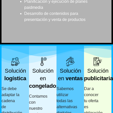
Planificación y ejecución de planes
paidmedia
Desarrollo de contenidos para
presentación y venta de productos
Solución
Solución
Solución
Solución
logística
en
en
ventas
publicitaria
congelados
Se debe
Sabemos
Dar a
adaptar la
utilizar
conocer
Contamos
cadena
todas las
tu oferta
con
de
alternativas
es
nuestro
distribución
digitales
obligación