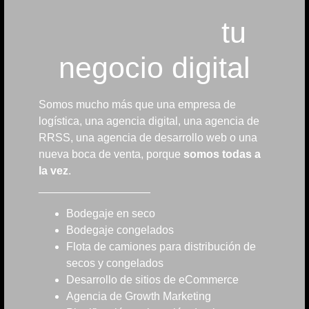
tu
negocio digital
Somos mucho más que una empresa de
logística, una agencia digital, una agencia de
RRSS, una agencia de desarrollo web o una
nueva boca de venta, porque
somos todas a
la vez
.
__________________
Bodegaje en seco
Bodegaje congelados
Flota de camiones para distribución de
secos y congelados
Desarrollo de sitios de eCommerce
Agencia de Growth Marketing