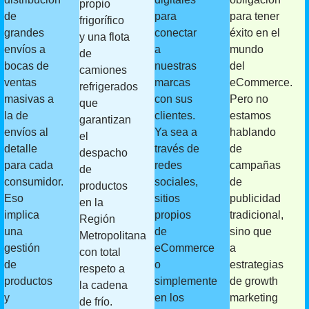
propio
de
para
para tener
frigorífico
grandes
conectar
éxito en el
y una flota
envíos a
a
mundo
de
bocas de
nuestras
del
camiones
ventas
marcas
eCommerce.
refrigerados
masivas a
con sus
Pero no
que
la de
clientes.
estamos
garantizan
envíos al
Ya sea a
hablando
el
detalle
través de
de
despacho
para cada
redes
campañas
de
consumidor.
sociales,
de
productos
Eso
sitios
publicidad
en la
implica
propios
tradicional,
Región
una
de
sino que
Metropolitana
gestión
eCommerce
a
con total
de
o
estrategias
respeto a
productos
simplemente
de growth
la cadena
y
en los
marketing
de frío.