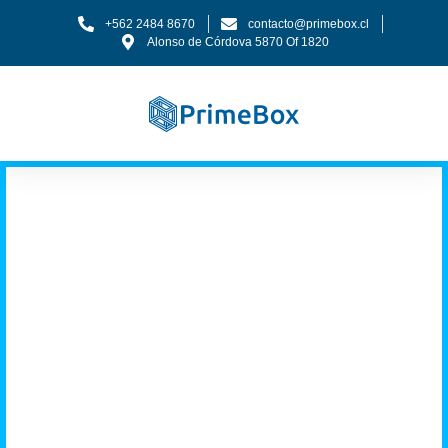
+562 2484 8670
contacto@primebox.cl
Alonso de Córdova 5870 Of 1820
Tenemos los
músculos que tu