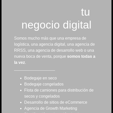
tu
negocio digital
Somos mucho más que una empresa de
logística, una agencia digital, una agencia de
RRSS, una agencia de desarrollo web o una
nueva boca de venta, porque
somos todas a
la vez
.
__________________
Bodegaje en seco
Bodegaje congelados
Flota de camiones para distribución de
secos y congelados
Desarrollo de sitios de eCommerce
Agencia de Growth Marketing