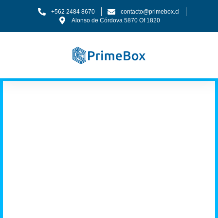
+562 2484 8670
contacto@primebox.cl
Alonso de Córdova 5870 Of 1820
Tenemos los
músculos que tu