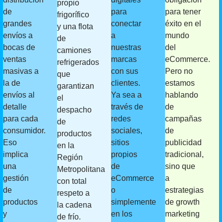
propio
de
para
para tener
frigorífico
grandes
conectar
éxito en el
y una flota
envíos a
a
mundo
de
bocas de
nuestras
del
camiones
ventas
marcas
eCommerce.
refrigerados
masivas a
con sus
Pero no
que
la de
clientes.
estamos
garantizan
envíos al
Ya sea a
hablando
el
detalle
través de
de
despacho
para cada
redes
campañas
de
consumidor.
sociales,
de
productos
Eso
sitios
publicidad
en la
implica
propios
tradicional,
Región
una
de
sino que
Metropolitana
gestión
eCommerce
a
con total
de
o
estrategias
respeto a
productos
simplemente
de growth
la cadena
y
en los
marketing
de frío.