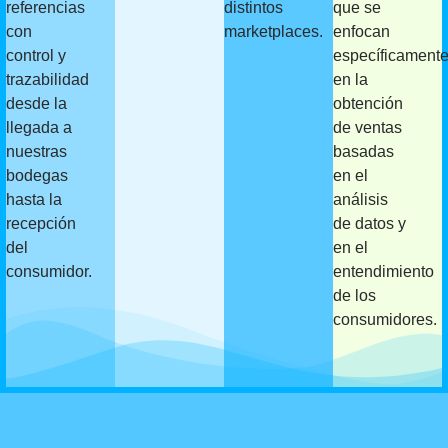
referencias
distintos
que se
con
marketplaces.
enfocan
control y
específicament
trazabilidad
en la
desde la
obtención
llegada a
de ventas
nuestras
basadas
bodegas
en el
hasta la
análisis
recepción
de datos y
del
en el
consumidor.
entendimiento
de los
consumidores.