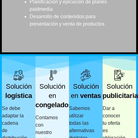
Planificación y ejecución de planes
paidmedia
Desarrollo de contenidos para
presentación y venta de productos
Solución
Solución
Solución
Solución
logística
en
en
ventas
publicitaria
congelados
Se debe
Sabemos
Dar a
adaptar la
utilizar
conocer
Contamos
cadena
todas las
tu oferta
con
de
alternativas
es
nuestro
distribución
digitales
obligación