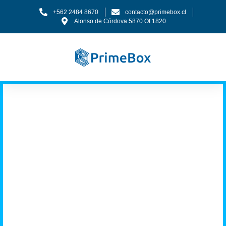
+562 2484 8670
contacto@primebox.cl
Alonso de Córdova 5870 Of 1820
Tenemos los
músculos que tu