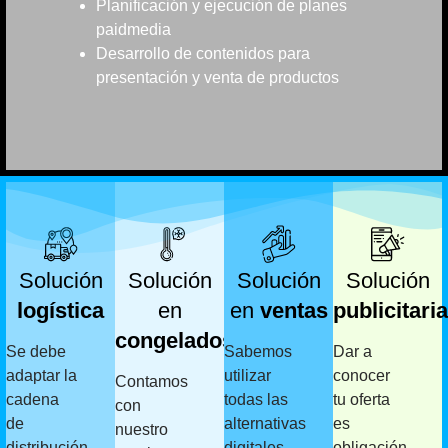
Planificación y ejecución de planes
paidmedia
Desarrollo de contenidos para
presentación y venta de productos
Solución
Solución
Solución
Solución
logística
en
en
ventas
publicitaria
congelados
Se debe
Sabemos
Dar a
adaptar la
utilizar
conocer
Contamos
cadena
todas las
tu oferta
con
de
alternativas
es
nuestro
distribución
digitales
obligación