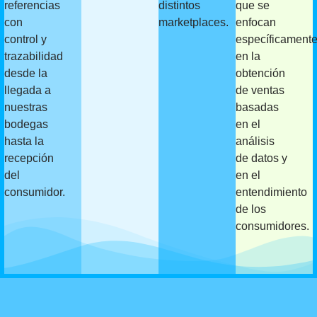
referencias
distintos
que se
con
marketplaces.
enfocan
control y
específicament
trazabilidad
en la
desde la
obtención
llegada a
de ventas
nuestras
basadas
bodegas
en el
hasta la
análisis
recepción
de datos y
del
en el
consumidor.
entendimiento
de los
consumidores.