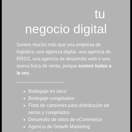
tu
negocio digital
Somos mucho más que una empresa de
logística, una agencia digital, una agencia de
RRSS, una agencia de desarrollo web o una
nueva boca de venta, porque
somos todas a
la vez
.
__________________
Bodegaje en seco
Bodegaje congelados
Flota de camiones para distribución de
secos y congelados
Desarrollo de sitios de eCommerce
Agencia de Growth Marketing