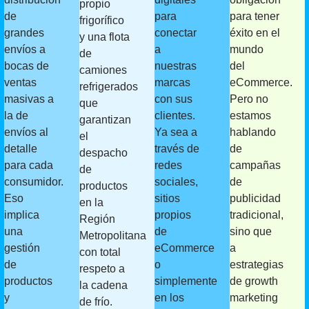
propio
de
para
para tener
frigorífico
grandes
conectar
éxito en el
y una flota
envíos a
a
mundo
de
bocas de
nuestras
del
camiones
ventas
marcas
eCommerce.
refrigerados
masivas a
con sus
Pero no
que
la de
clientes.
estamos
garantizan
envíos al
Ya sea a
hablando
el
detalle
través de
de
despacho
para cada
redes
campañas
de
consumidor.
sociales,
de
productos
Eso
sitios
publicidad
en la
implica
propios
tradicional,
Región
una
de
sino que
Metropolitana
gestión
eCommerce
a
con total
de
o
estrategias
respeto a
productos
simplemente
de growth
la cadena
y
en los
marketing
de frío.