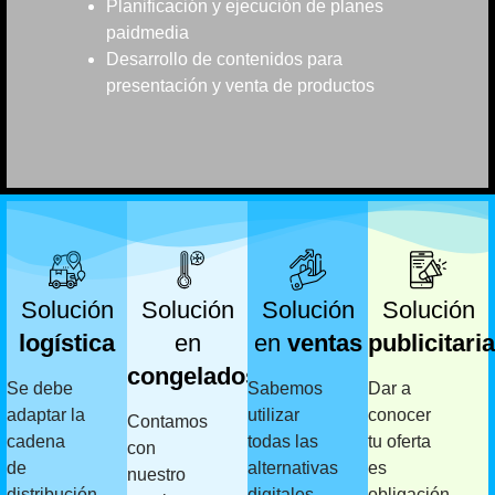
Planificación y ejecución de planes
paidmedia
Desarrollo de contenidos para
presentación y venta de productos
Solución
Solución
Solución
Solución
logística
en
en
ventas
publicitaria
congelados
Se debe
Sabemos
Dar a
adaptar la
utilizar
conocer
Contamos
cadena
todas las
tu oferta
con
de
alternativas
es
nuestro
distribución
digitales
obligación