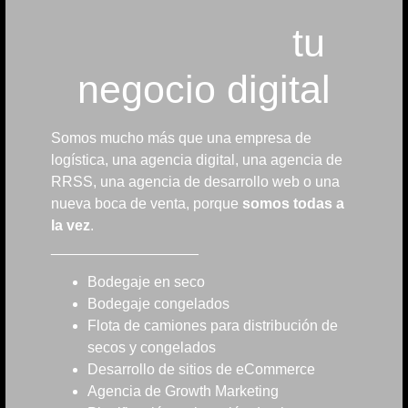
tu
negocio digital
Somos mucho más que una empresa de
logística, una agencia digital, una agencia de
RRSS, una agencia de desarrollo web o una
nueva boca de venta, porque
somos todas a
la vez
.
__________________
Bodegaje en seco
Bodegaje congelados
Flota de camiones para distribución de
secos y congelados
Desarrollo de sitios de eCommerce
Agencia de Growth Marketing