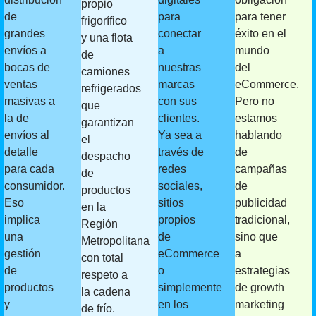
propio
de
para
para tener
frigorífico
grandes
conectar
éxito en el
y una flota
envíos a
a
mundo
de
bocas de
nuestras
del
camiones
ventas
marcas
eCommerce.
refrigerados
masivas a
con sus
Pero no
que
la de
clientes.
estamos
garantizan
envíos al
Ya sea a
hablando
el
detalle
través de
de
despacho
para cada
redes
campañas
de
consumidor.
sociales,
de
productos
Eso
sitios
publicidad
en la
implica
propios
tradicional,
Región
una
de
sino que
Metropolitana
gestión
eCommerce
a
con total
de
o
estrategias
respeto a
productos
simplemente
de growth
la cadena
y
en los
marketing
de frío.