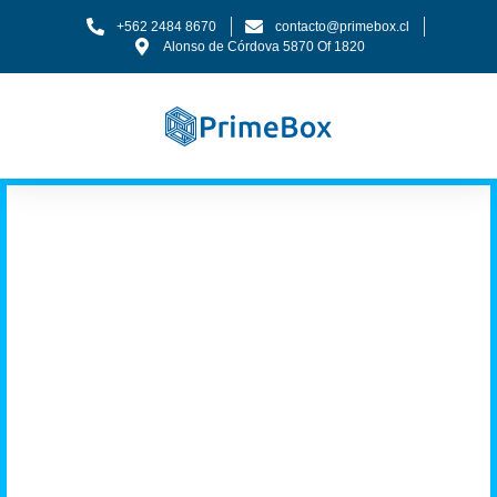
+562 2484 8670
contacto@primebox.cl
Alonso de Córdova 5870 Of 1820
Tenemos los
músculos que tu