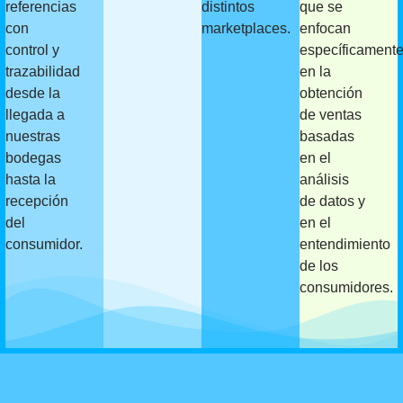
referencias
distintos
que se
con
marketplaces.
enfocan
control y
específicament
trazabilidad
en la
desde la
obtención
llegada a
de ventas
nuestras
basadas
bodegas
en el
hasta la
análisis
recepción
de datos y
del
en el
consumidor.
entendimiento
de los
consumidores.