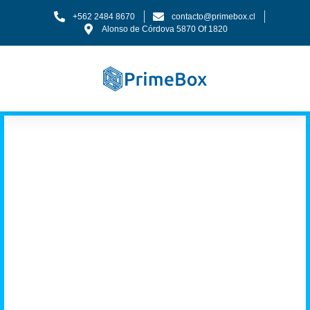
+562 2484 8670
contacto@primebox.cl
Alonso de Córdova 5870 Of 1820
Tenemos los
músculos que tu