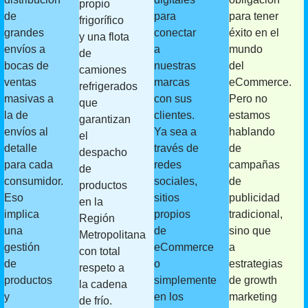
propio
de
para
para tener
frigorífico
grandes
conectar
éxito en el
y una flota
envíos a
a
mundo
de
bocas de
nuestras
del
camiones
ventas
marcas
eCommerce.
refrigerados
masivas a
con sus
Pero no
que
la de
clientes.
estamos
garantizan
envíos al
Ya sea a
hablando
el
detalle
través de
de
despacho
para cada
redes
campañas
de
consumidor.
sociales,
de
productos
Eso
sitios
publicidad
en la
implica
propios
tradicional,
Región
una
de
sino que
Metropolitana
gestión
eCommerce
a
con total
de
o
estrategias
respeto a
productos
simplemente
de growth
la cadena
y
en los
marketing
de frío.