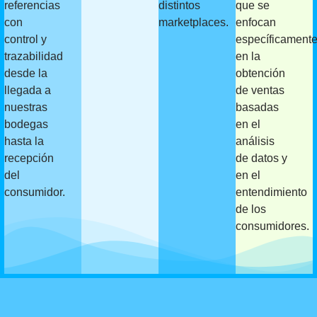
referencias
distintos
que se
con
marketplaces.
enfocan
control y
específicament
trazabilidad
en la
desde la
obtención
llegada a
de ventas
nuestras
basadas
bodegas
en el
hasta la
análisis
recepción
de datos y
del
en el
consumidor.
entendimiento
de los
consumidores.