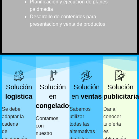
Planificación y ejecución de planes
paidmedia
Desarrollo de contenidos para
presentación y venta de productos
Solución
Solución
Solución
Solución
logística
en
en
ventas
publicitaria
congelados
Se debe
Sabemos
Dar a
adaptar la
utilizar
conocer
Contamos
cadena
todas las
tu oferta
con
de
alternativas
es
nuestro
distribución
digitales
obligación