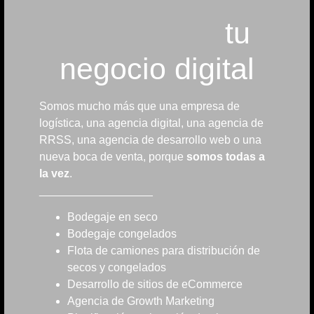
tu
negocio digital
Somos mucho más que una empresa de
logística, una agencia digital, una agencia de
RRSS, una agencia de desarrollo web o una
nueva boca de venta, porque
somos todas a
la vez
.
__________________
Bodegaje en seco
Bodegaje congelados
Flota de camiones para distribución de
secos y congelados
Desarrollo de sitios de eCommerce
Agencia de Growth Marketing