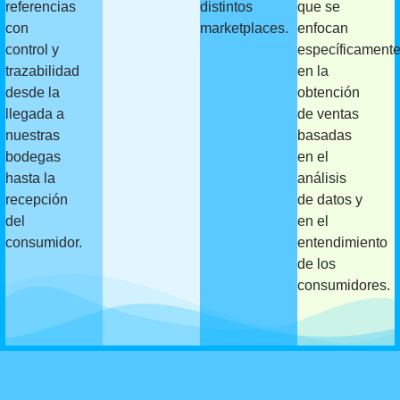
referencias
distintos
que se
con
marketplaces.
enfocan
control y
específicament
trazabilidad
en la
desde la
obtención
llegada a
de ventas
nuestras
basadas
bodegas
en el
hasta la
análisis
recepción
de datos y
del
en el
consumidor.
entendimiento
de los
consumidores.