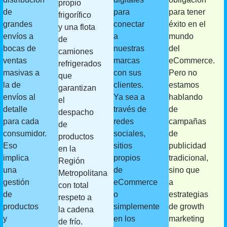
propio
de
para
para tener
frigorífico
grandes
conectar
éxito en el
y una flota
envíos a
a
mundo
de
bocas de
nuestras
del
camiones
ventas
marcas
eCommerce.
refrigerados
masivas a
con sus
Pero no
que
la de
clientes.
estamos
garantizan
envíos al
Ya sea a
hablando
el
detalle
través de
de
despacho
para cada
redes
campañas
de
consumidor.
sociales,
de
productos
Eso
sitios
publicidad
en la
implica
propios
tradicional,
Región
una
de
sino que
Metropolitana
gestión
eCommerce
a
con total
de
o
estrategias
respeto a
productos
simplemente
de growth
la cadena
y
en los
marketing
de frío.