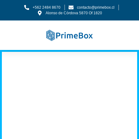
+562 2484 8670
contacto@primebox.cl
Alonso de Córdova 5870 Of 1820
Tenemos los
músculos que tu