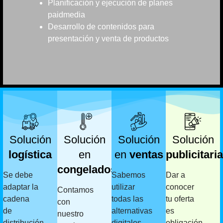
Planificación y ejecución de planes
paidmedia
Desarrollo de contenidos para
presentación y venta de productos
Solución
Solución
Solución
Solución
logística
en
en
ventas
publicitaria
congelados
Se debe
Sabemos
Dar a
adaptar la
utilizar
conocer
Contamos
cadena
todas las
tu oferta
con
de
alternativas
es
nuestro
distribución
digitales
obligación